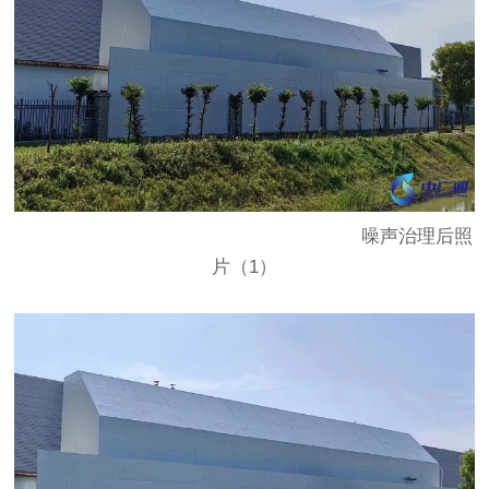
噪声治理后照
片（1）